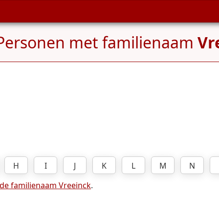
Personen met familienaam
Vr
H
I
J
K
L
M
N
 de familienaam Vreeinck
.