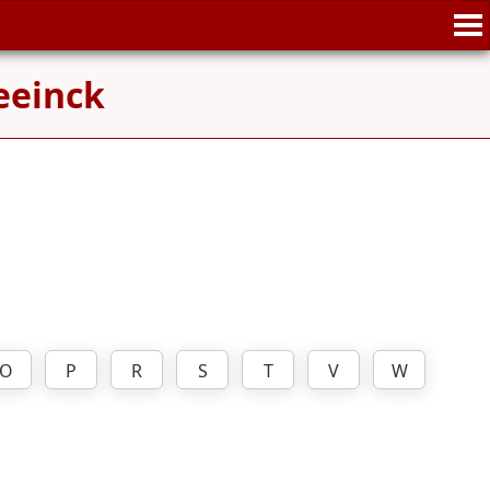
eeinck
O
P
R
S
T
V
W