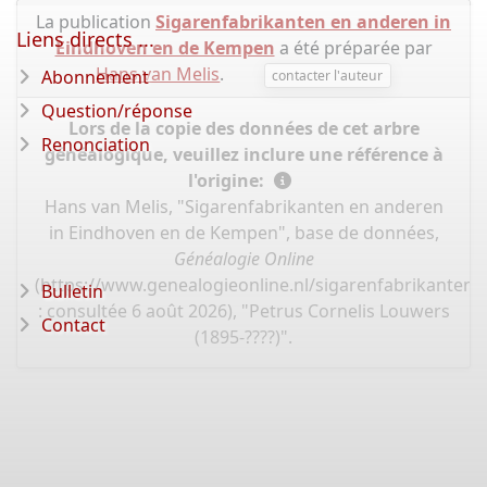
La publication
Sigarenfabrikanten en anderen in
Liens directs ...
Eindhoven en de Kempen
a été préparée par
Hans van Melis
.
Abonnement
contacter l'auteur
Question/réponse
Lors de la copie des données de cet arbre
Renonciation
généalogique, veuillez inclure une référence à
l'origine:
Hans van Melis, "Sigarenfabrikanten en anderen
in Eindhoven en de Kempen", base de données,
Généalogie Online
(
https://www.genealogieonline.nl/sigarenfabrikanten
Bulletin
: consultée 6 août 2026), "Petrus Cornelis Louwers
Contact
(1895-????)".