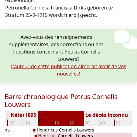
Gravenhage.
Petronella Cornelia Francisca Dirks geboren te
Stratum 25-9-1915 wordt hierbij geëcht.
Avez-vous des renseignements
supplémentaires, des corrections ou des
questions concernant Petrus Cornelis
Louwers?
L'auteur de cette publication aimerait avoir de vos
nouvelles!
Barre chronologique Petrus Cornelis
Louwers
Né(e) 1895
Le décès inconnu
0
-20
-10
10
20
30
40
50
60
jters
Hendricus Cornelis Louwers
rs
Henricus Cornelis Louwers