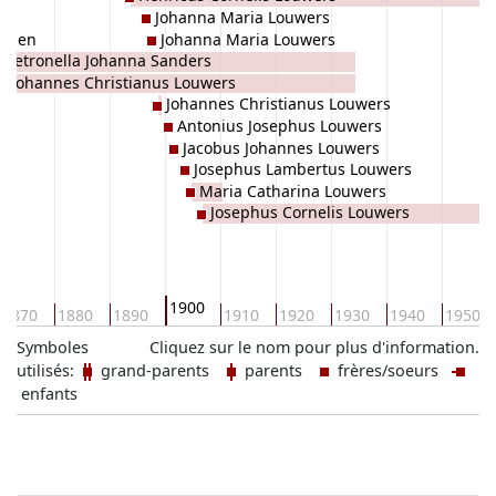
rs
Johanna Maria Louwers
Nunen
Johanna Maria Louwers
Petronella Johanna Sanders
Johannes Christianus Louwers
Johannes Christianus Louwers
Antonius Josephus Louwers
Jacobus Johannes Louwers
Josephus Lambertus Louwers
Maria Catharina Louwers
Josephus Cornelis Louwers
1900
1870
1880
1890
1910
1920
1930
1940
1950
Symboles
Cliquez sur le nom pour plus d'information.
utilisés:
grand-parents
parents
frères/soeurs
enfants