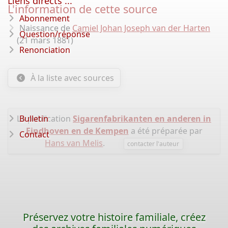
Liens directs ...
L'information de cette source
Abonnement
Naissance de
Camiel Johan Joseph van der Harten
Question/réponse
(21 mars 1881)
Renonciation
À la liste avec sources
La publication
Bulletin
Sigarenfabrikanten en anderen in
Eindhoven en de Kempen
a été préparée par
Contact
Hans van Melis
.
contacter l'auteur
Préservez votre histoire familiale, créez