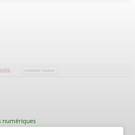
holte
.
contacter l'auteur
les numériques