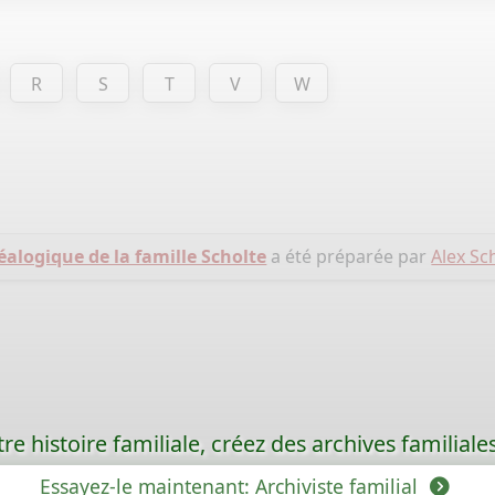
R
S
T
V
W
alogique de la famille Scholte
a été préparée par
Alex Sc
re histoire familiale, créez des archives familia
Essayez-le maintenant: Archiviste familial