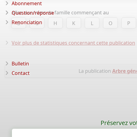
Abonnement
Allez aux noms de famille commençant au
Question/réponse
Renonciation
B
G
H
K
L
O
P
Voir plus de statistiques concernant cette publication
Bulletin
La publication
Arbre géné
Contact
Préservez vot