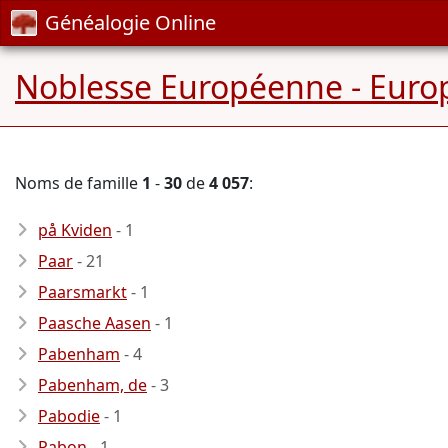
Généalogie Online
Noblesse Européenne - Europ
Noms de famille
1
-
30
de
4 057
:
på Kviden
- 1
Paar
- 21
Paarsmarkt
- 1
Paasche Aasen
- 1
Pabenham
- 4
Pabenham, de
- 3
Pabodie
- 1
Pabon
- 1