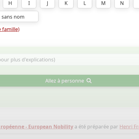
H
I
J
K
L
M
N
s sans nom
 famille)
Allez à personne
ropéenne - European Nobility
a été préparée par
Henri Fr