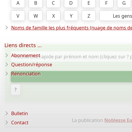
A
B
C
D
E
F
G
V
W
X
Y
Z
Les gen
Noms de famille les plus fréquents (nuage de noms de
Liens directs ...
Abonnement
Question/réponse
Renonciation
?
Bulletin
La publication
Noblesse Eu
Contact