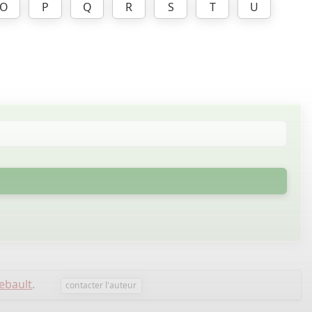
O
P
Q
R
S
T
U
ebault
.
contacter l'auteur