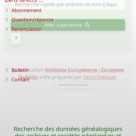
Abonnement
Question/réponse
Allez à personne
Renonciation
?
La publication
Noblesse Européenne - European
Bulletin
Nobility
a été préparée par
Henri Frebault
.
Contact
contacter l'auteur
Recherche des données généalogiques
des archives et sociétés néerlandais et