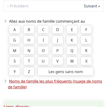
Précédent
Suivant
Allez aux noms de famille commençant au
A
B
C
D
E
F
G
H
I
J
K
L
M
N
O
P
Q
R
S
T
U
V
W
X
Y
Z
Les gens sans nom
Noms de famille les plus fréquents (nuage de noms
de famille)
Liens directs ...