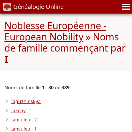
Généalogie Online
Noblesse Européenne -
European Nobility
» Noms
de famille commençant par
I
Noms de famille
1
-
30
de
389
:
Iaguzhinskya
- 1
Iakchy
- 1
Iancoleu
- 2
Ianculeu
- 1