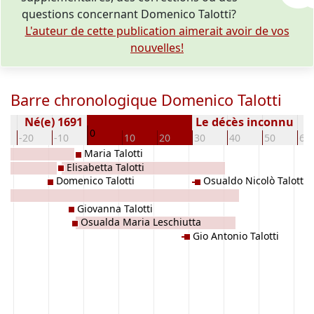
questions concernant Domenico Talotti?
L'auteur de cette publication aimerait avoir de vos
nouvelles!
Barre chronologique Domenico Talotti
Né(e) 1691
Le décès inconnu
0
-20
-10
10
20
30
40
50
60
Maria Talotti
Elisabetta Talotti
Domenico Talotti
Osualdo Nicolò Talotti
Giovanna Talotti
Osualda Maria Leschiutta
Gio Antonio Talotti