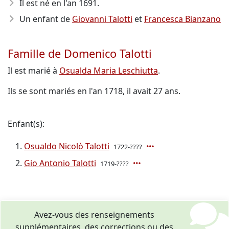
Il est né en l'an 1691
.
Un enfant de
Giovanni Talotti
et
Francesca Bianzano
Famille de Domenico Talotti
Il est marié à
Osualda Maria Leschiutta
.
Ils se sont mariés en l'an 1718, il avait 27 ans.
Enfant(s):
Osualdo Nicolò Talotti
1722-????
Gio Antonio Talotti
1719-????
Avez-vous des renseignements
supplémentaires, des corrections ou des