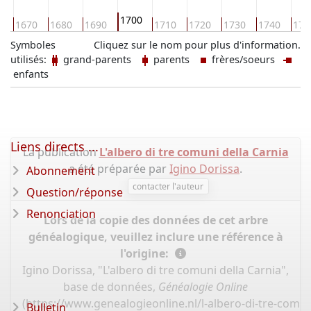
1700
0
1670
1680
1690
1710
1720
1730
1740
175
Symboles
Cliquez sur le nom pour plus d'information.
utilisés:
grand-parents
parents
frères/soeurs
enfants
Liens directs ...
La publication
L'albero di tre comuni della Carnia
a été préparée par
Igino Dorissa
.
Abonnement
contacter l'auteur
Question/réponse
Renonciation
Lors de la copie des données de cet arbre
généalogique, veuillez inclure une référence à
l'origine:
Igino Dorissa, "L'albero di tre comuni della Carnia",
base de données,
Généalogie Online
(
https://www.genealogieonline.nl/l-albero-di-tre-comun
Bulletin