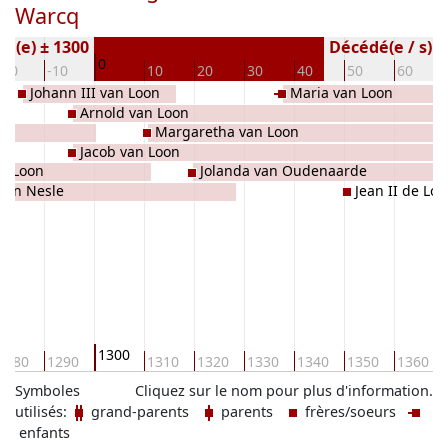
Warcq
Né(e) ± 1300
Décédé(e / s) (
0
-20
-10
10
20
30
40
50
60
Johann III van Loon
Maria van Loon
Arnold van Loon
Margaretha van Loon
Jacob van Loon
an Loon
Jolanda van Oudenaarde
van Nesle
Jean II de Lo
1300
1280
1290
1310
1320
1330
1340
1350
1360
Symboles
Cliquez sur le nom pour plus d'information.
utilisés:
grand-parents
parents
frères/soeurs
enfants