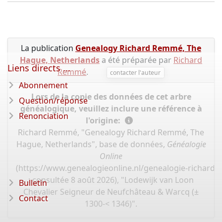
La publication
Genealogy Richard Remmé, The
Hague, Netherlands
a été préparée par
Richard
Liens directs ...
Remmé
.
contacter l'auteur
Abonnement
Lors de la copie des données de cet arbre
Question/réponse
généalogique, veuillez inclure une référence à
Renonciation
l'origine:
Richard Remmé, "Genealogy Richard Remmé, The
Hague, Netherlands", base de données,
Généalogie
Online
(
https://www.genealogieonline.nl/genealogie-richard
: consultée 8 août 2026), "Lodewijk van Loon
Bulletin
Chevalier Seigneur de Neufchâteau & Warcq (±
Contact
1300-< 1346)".