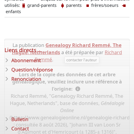
utilisés:
grand-parents
parents
frères/soeurs
enfants
La publication
Genealogy Richard Remmé, The
Liens directs ...
Hague, Netherlands
a été préparée par
Richard
Remmé
.
Abonnement
contacter l'auteur
Question/réponse
Lors de la copie des données de cet arbre
Renonciation
généalogique, veuillez inclure une référence à
l'origine:
Richard Remmé, "Genealogy Richard Remmé, The
Hague, Netherlands", base de données,
Généalogie
Online
(
https://www.genealogieonline.nl/genealogie-richard
Bulletin
: consultée 8 août 2026), "Johann III van Loon Sr
Contact
d'Agimont et d'Hemricourt (± 1285-± 1316)".