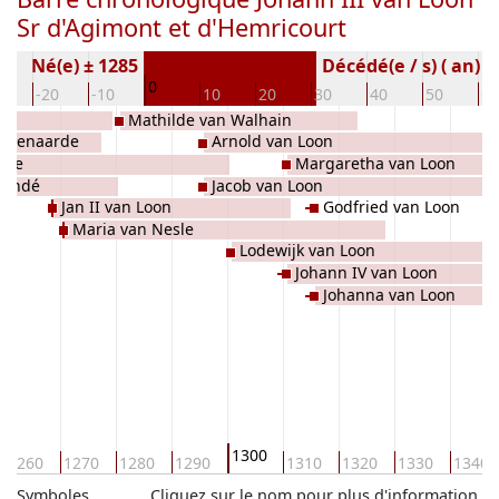
Sr d'Agimont et d'Hemricourt
Né(e) ± 1285
Décédé(e / s) ( an)
0
0
-20
-10
10
20
30
40
50
60
Mathilde van Walhain
Oudenaarde
Arnold van Loon
esle
Margaretha van Loon
 Condé
Jacob van Loon
Jan II van Loon
Godfried van Loon
Maria van Nesle
Lodewijk van Loon
Johann IV van Loon
Johanna van Loon
1300
1260
1270
1280
1290
1310
1320
1330
1340
Symboles
Cliquez sur le nom pour plus d'information.