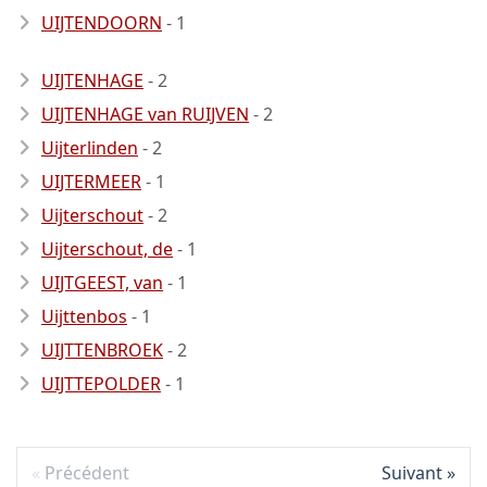
UIJTENDOORN
- 1
UIJTENHAGE
- 2
UIJTENHAGE van RUIJVEN
- 2
Uijterlinden
- 2
UIJTERMEER
- 1
Uijterschout
- 2
Uijterschout, de
- 1
UIJTGEEST, van
- 1
Uijttenbos
- 1
UIJTTENBROEK
- 2
UIJTTEPOLDER
- 1
Précédent
Suivant