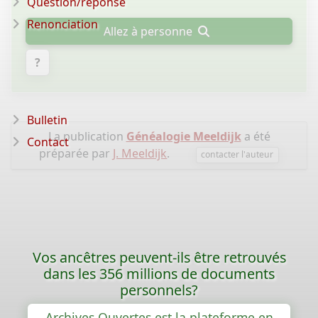
Question/réponse
Renonciation
Allez à personne
?
Bulletin
La publication
Généalogie Meeldijk
a été
Contact
préparée par
J. Meeldijk
.
contacter l'auteur
Vos ancêtres peuvent-ils être retrouvés
dans les 356 millions de documents
personnels?
Archives Ouvertes est la plateforme en