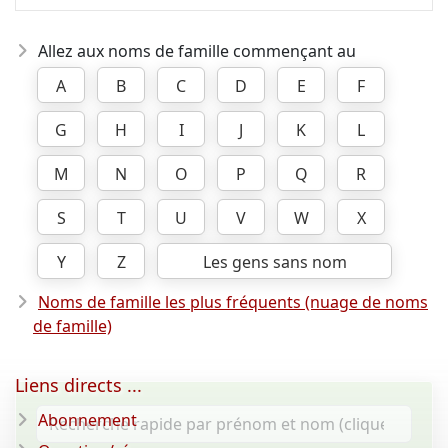
Allez aux noms de famille commençant au
A
B
C
D
E
F
G
H
I
J
K
L
M
N
O
P
Q
R
S
T
U
V
W
X
Y
Z
Les gens sans nom
Noms de famille les plus fréquents (nuage de noms
de famille)
Liens directs ...
Abonnement