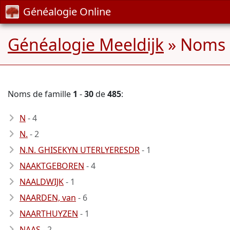
Généalogie Online
Généalogie Meeldijk
» Noms 
Noms de famille
1
-
30
de
485
:
N
- 4
N.
- 2
N.N. GHISEKYN UTERLYERESDR
- 1
NAAKTGEBOREN
- 4
NAALDWIJK
- 1
NAARDEN, van
- 6
NAARTHUYZEN
- 1
NAAS
- 2