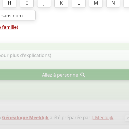
H
I
J
K
L
M
N
s sans nom
 famille)
Allez à personne
n
Généalogie Meeldijk
a été préparée par
J. Meeldijk
.
c