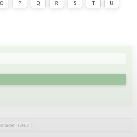
O
P
Q
R
S
T
U
ontacter l'auteur