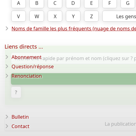
A
B
C
D
E
F
G
V
W
X
Y
Z
Les gen
Noms de famille les plus fréquents (nuage de noms de
Liens directs ...
Abonnement
Question/réponse
Renonciation
?
Bulletin
La publicatio
Contact