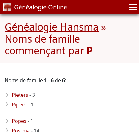
Généalogie Online
Généalogie Hansma
»
Noms de famille
commençant par
P
Noms de famille
1
-
6
de
6
:
Pieters
- 3
Pijters
- 1
Popes
- 1
Postma
- 14