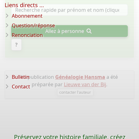
Liens directs ...
Abonnement
Question/réponse
Allez à personne
Renonciation
?
Bulletin
La publication
Généalogie Hansma
a été
préparée par
Lieuwe van der Bij
.
Contact
contacter l'auteur
Préservez votre histoire familiale, créez