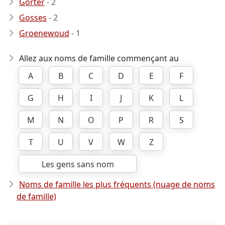
Gorter
- 2
Gosses
- 2
Groenewoud
- 1
Allez aux noms de famille commençant au
A
B
C
D
E
F
G
H
I
J
K
L
M
N
O
P
R
S
T
U
V
W
Z
Les gens sans nom
Noms de famille les plus fréquents (nuage de noms
de famille)