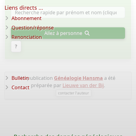
Liens directs ...
Abonnement
Question/réponse
Allez à personne
Renonciation
?
Bulletin
La publication
Généalogie Hansma
a été
préparée par
Lieuwe van der Bij
.
Contact
contacter l'auteur