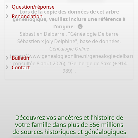
Question/réponse
Lors de la copie des données de cet arbre
Renonciation
généalogique, veuillez inclure une référence à
l'origine:
Sébastien Delbarre , "Généalogie Delbarre
Sébastien x Joly Delphine", base de données,
Généalogie Online
(
https://www.genealogieonline.nl/genealogie-delbarre-
Bulletin
: consultée 8 août 2026), "Gerberge de Saxe (± 914-
Contact
989)".
Découvrez vos ancêtres et l'histoire de
votre famille dans plus de 356 millions
de sources historiques et généalogiques