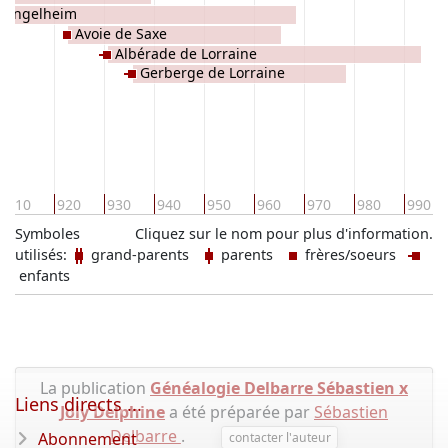
 Ringelheim
Avoie de Saxe
Albérade de Lorraine
Gerberge de Lorraine
910
920
930
940
950
960
970
980
990
Symboles
Cliquez sur le nom pour plus d'information.
utilisés:
grand-parents
parents
frères/soeurs
enfants
La publication
Généalogie Delbarre Sébastien x
Liens directs ...
Joly Delphine
a été préparée par
Sébastien
Delbarre
.
Abonnement
contacter l'auteur