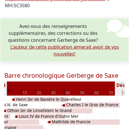
MH:SC3580
Avez-vous des renseignements
supplémentaires, des corrections ou des
questions concernant Gerberge de Saxe?
L'auteur de cette publication aimerait avoir de vos
nouvelles!
Barre chronologique Gerberge de Saxe
914
Décédé
0
10
20
30
40
50
60
70
80
Henri Ier de Bavière le Querelleur
N.N. de Saxe
Charles I le Gros de France
Othon Ier de Linselstein le Grand
elant
Louis IV de France d'Outre Mer
eleur
Mathilde de Francie
 Lorraine