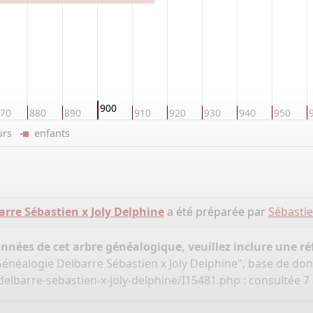
900
70
880
890
910
920
930
940
950
eurs
enfants
rre Sébastien x Joly Delphine
a été préparée par
Sébasti
onnées de cet arbre généalogique, veuillez inclure une réf
Généalogie Delbarre Sébastien x Joly Delphine", base de do
elbarre-sebastien-x-joly-delphine/I15481.php
: consultée 7 