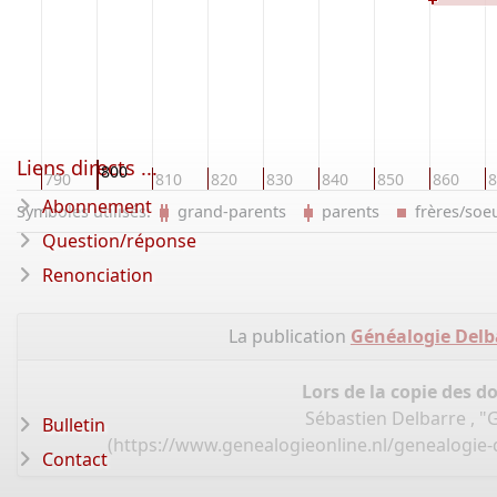
Liens directs ...
800
80
790
810
820
830
840
850
860
8
Abonnement
Symboles utilisés:
grand-parents
parents
frères/so
Question/réponse
Renonciation
La publication
Généalogie Delba
Lors de la copie des d
Sébastien Delbarre , "
Bulletin
(
https://www.genealogieonline.nl/genealogie-d
Contact