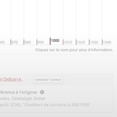
1000
960
970
980
990
1010
1020
1030
1040
Cliquez sur le nom pour plus d'information.
en Delbarre
.
contacter l'auteur
érence à l'origine:
nnées,
Généalogie Online
août 2026), "Giselbert de Lorraine (± 890-939)".