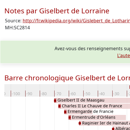
Notes par Giselbert de Lorraine
Source:
http://fr.wikipedia.org/wiki/Gislebert_de_Lothari
MH:SC2814
Avez-vous des renseignements sup
L'aut
Barre chronologique Giselbert de Lor
110
-100
-90
-80
-70
-60
-50
-40
-30
-
Giselbert II de Maasgau
Charles II Le Chauve de France
Ermengarde de Francie
Ermentrude d'Orléans
Raginier Ier de Hainaut
Albérad