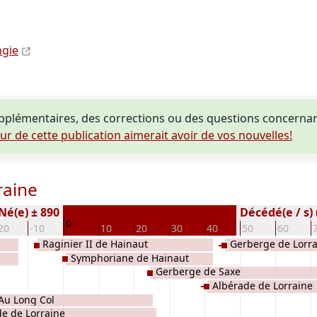
ngie
plémentaires, des corrections ou des questions concernant
eur de cette publication aimerait avoir de vos nouvelles!
raine
Né(e) ± 890
Décédé(e / s) 
0
20
-10
10
20
30
40
50
60
Raginier II de Hainaut
Gerberge de Lorr
Symphoriane de Hainaut
Gerberge de Saxe
Albérade de Lorraine
 Au Long Col
e de Lorraine