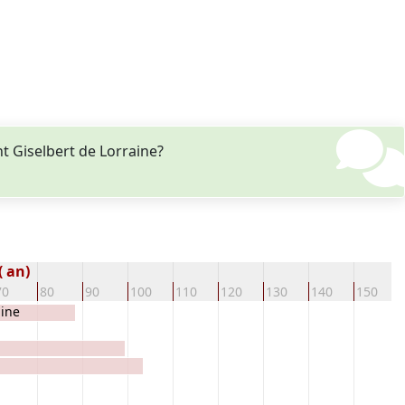
 Giselbert de Lorraine?
( an)
70
80
90
100
110
120
130
140
150
aine