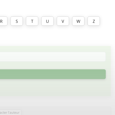
R
S
T
U
V
W
Z
acter l'auteur