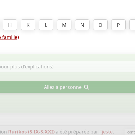
H
K
L
M
N
O
P
 famille)
Allez à personne
tion
Rurikos (S.IX-S.XXI)
a été préparée par
Fjeste
.
cont