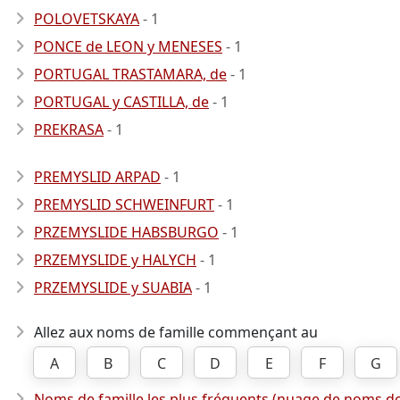
POLOVETSKAYA
- 1
PONCE de LEON y MENESES
- 1
PORTUGAL TRASTAMARA, de
- 1
PORTUGAL y CASTILLA, de
- 1
PREKRASA
- 1
PREMYSLID ARPAD
- 1
PREMYSLID SCHWEINFURT
- 1
PRZEMYSLIDE HABSBURGO
- 1
PRZEMYSLIDE y HALYCH
- 1
PRZEMYSLIDE y SUABIA
- 1
Allez aux noms de famille commençant au
A
B
C
D
E
F
G
Noms de famille les plus fréquents (nuage de noms de