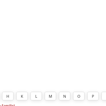
H
K
L
M
N
O
P
 famille)