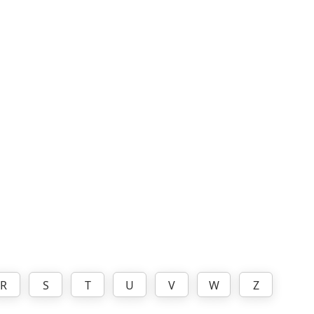
R
S
T
U
V
W
Z