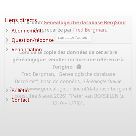
Liens directs ...
La publication
Genealogische database BergSmit
a été préparée par
Fred Bergman
.
Abonnement
contacter l'auteur
Question/réponse
Renonciation
Lors de la copie des données de cet arbre
généalogique, veuillez inclure une référence à
l'origine:
Fred Bergman, "Genealogische database
BergSmit", base de données,
Généalogie Online
(
https://www.genealogieonline.nl/database-bergsmit/
Bulletin
: consultée 6 août 2026), "Peter van BORSELEN (±
Contact
1210-± 1278)".