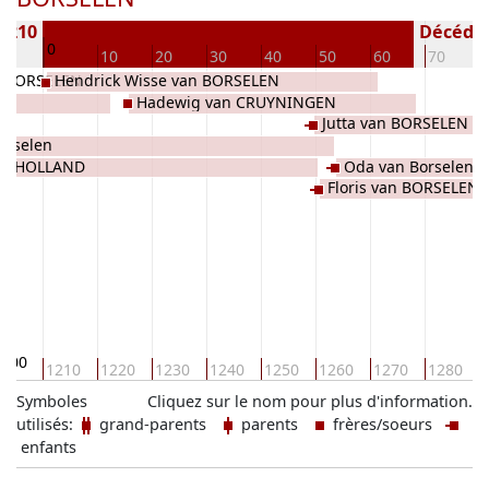
 1210
Décédé(e
0
10
10
20
30
40
50
60
70
an BORSELEN
Hendrick Wisse van BORSELEN
Hadewig van CRUYNINGEN
Jutta van BORSELEN
orselen
van HOLLAND
Oda van Borselen
Floris van BORSELEN
1200
1210
1220
1230
1240
1250
1260
1270
1280
Symboles
Cliquez sur le nom pour plus d'information.
utilisés:
grand-parents
parents
frères/soeurs
enfants