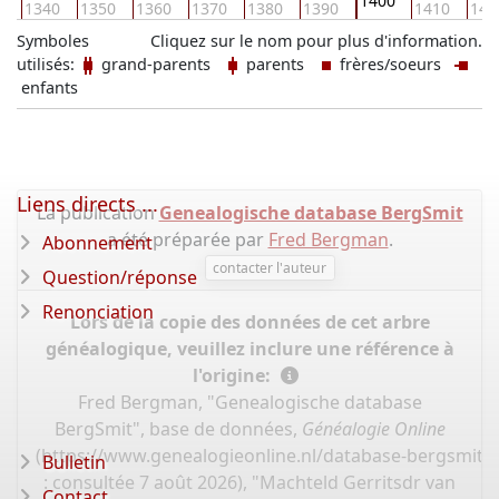
1400
0
1340
1350
1360
1370
1380
1390
1410
142
Symboles
Cliquez sur le nom pour plus d'information.
utilisés:
grand-parents
parents
frères/soeurs
enfants
Liens directs ...
La publication
Genealogische database BergSmit
a été préparée par
Fred Bergman
.
Abonnement
contacter l'auteur
Question/réponse
Renonciation
Lors de la copie des données de cet arbre
généalogique, veuillez inclure une référence à
l'origine:
Fred Bergman, "Genealogische database
BergSmit", base de données,
Généalogie Online
(
https://www.genealogieonline.nl/database-bergsmit/
Bulletin
: consultée 7 août 2026), "Machteld Gerritsdr van
Contact