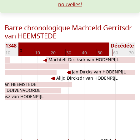
nouvelles!
Barre chronologique Machteld Gerritsdr
van HEEMSTEDE
e) 1348
Décédé(e / s
0
-10
10
20
30
40
50
60
70
Machtelt Dircksdr van HODENPIJL
DE
Jan Dircks van HODENPIJL
Alijd Dircksdr van HODENPIJL
t) van HEEMSTEDE
van DUIVENVOORDE
 Jansz van HODENPIJL