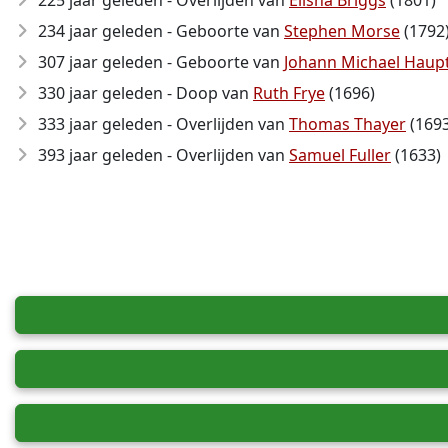
225 jaar geleden - Overlijden van
Elisha Briggs
(1801)
234 jaar geleden - Geboorte van
Stephen Morse
(1792
307 jaar geleden - Geboorte van
Johann Michael Haup
330 jaar geleden - Doop van
Ruth Frye
(1696)
333 jaar geleden - Overlijden van
Thomas Thayer
(1693
393 jaar geleden - Overlijden van
Samuel Fuller
(1633)