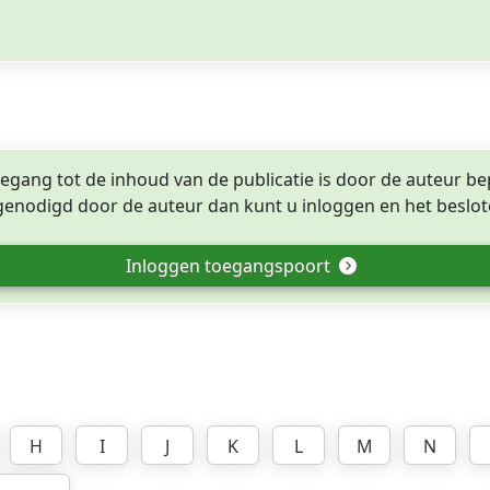
egang tot de inhoud van de publicatie is door de auteur be
tgenodigd door de auteur dan kunt u inloggen en het beslote
Inloggen toegangspoort
H
I
J
K
L
M
N