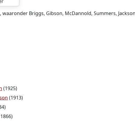
er
, waaronder Briggs, Gibson, McDannold, Summers, Jackson, 
n
(1925)
ison
(1913)
84)
(1866)