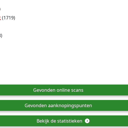
)
t
(1719)
)
Gevonden online scans
Gevonden aanknopingspunten
Bekijk de statistieken