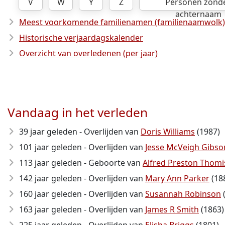
V
W
Y
Z
Personen zond
achternaam
Meest voorkomende familienamen (familienaamwolk)
Historische verjaardagskalender
Overzicht van overledenen (per jaar)
Vandaag in het verleden
39 jaar geleden - Overlijden van
Doris Williams
(1987)
101 jaar geleden - Overlijden van
Jesse McVeigh Gibso
113 jaar geleden - Geboorte van
Alfred Preston Thom
142 jaar geleden - Overlijden van
Mary Ann Parker
(18
160 jaar geleden - Overlijden van
Susannah Robinson
163 jaar geleden - Overlijden van
James R Smith
(1863)