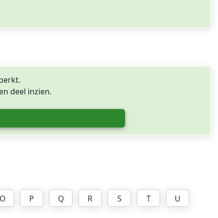
perkt.
n deel inzien.
O
P
Q
R
S
T
U