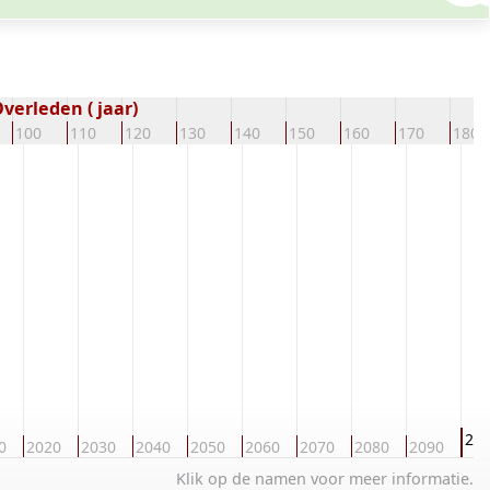
verleden ( jaar)
100
110
120
130
140
150
160
170
180
21
0
2020
2030
2040
2050
2060
2070
2080
2090
Klik op de namen voor meer informatie.