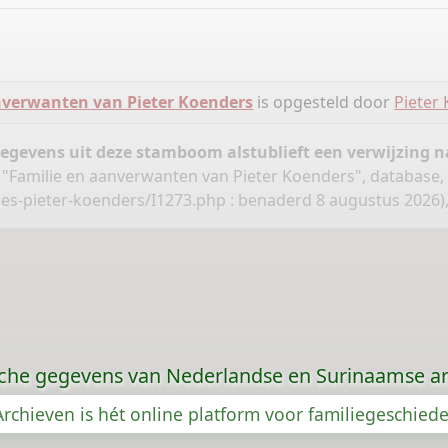
nverwanten van Pieter Koenders
is opgesteld door
Pieter
gegevens uit deze stamboom alstublieft een verwijzing
 "Familie en aanverwanten van Pieter Koenders", database,
ties-pieter-koenders/I1273.php
: benaderd 8 augustus 2026),
che gegevens van Nederlandse en Surinaamse ar
rchieven is hét online platform voor familiegeschied