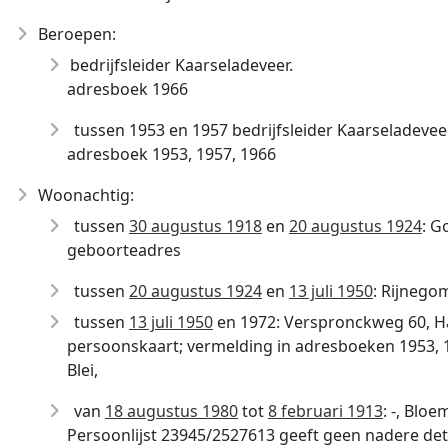
Beroepen:
bedrijfsleider Kaarseladeveer.
adresboek 1966
tussen 1953 en 1957 bedrijfsleider Kaarseladeveer
adresboek 1953, 1957, 1966
Woonachtig:
tussen
30 augustus 1918
en
20 augustus 1924
: G
geboorteadres
tussen
20 augustus 1924
en
13 juli 1950
: Rijnego
tussen
13 juli 1950
en 1972: Verspronckweg 60, 
persoonskaart; vermelding in adresboeken 1953, 1
Blei,
van
18 augustus 1980
tot
8 februari 1913
: -, Blo
Persoonlijst 23945/2527613 geeft geen nadere det