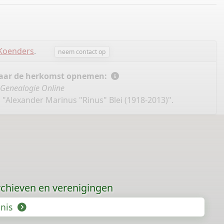
 Koenders
.
neem contact op
 naar de herkomst opnemen:
Genealogie Online
 "Alexander Marinus "Rinus" Blei (1918-2013)".
chieven en verenigingen
enis