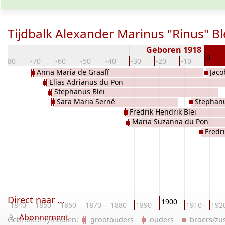
Tijdbalk Alexander Marinus "Rinus" Bl
Geboren 1918
0
-80
-70
-60
-50
-40
-30
-20
-10
Anna Maria de Graaff
Jaco
Elias Adrianus du Pon
Stephanus Blei
Sara Maria Serné
Stephanu
Fredrik Hendrik Blei
Maria Suzanna du Pon
Fredri
Direct naar ...
1900
0
1840
1850
1860
1870
1880
1890
1910
192
Abonnement
Gebruikte symbolen:
grootouders
ouders
broers/z