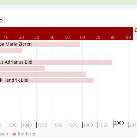
ei
O
10
20
30
40
50
60
70
80
90
ba Maria Zieren
s Adrianus Blei
k Hendrik Blei
2000
0
1930
1940
1950
1960
1970
1980
1990
201
ussen
kinderen