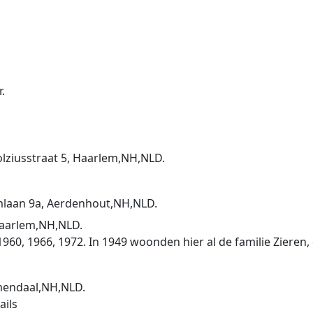
.
olziusstraat 5, Haarlem,NH,NLD.
mlaan 9a, Aerdenhout,NH,NLD.
Haarlem,NH,NLD.
960, 1966, 1972. In 1949 woonden hier al de familie Zier
emendaal,NH,NLD.
ails