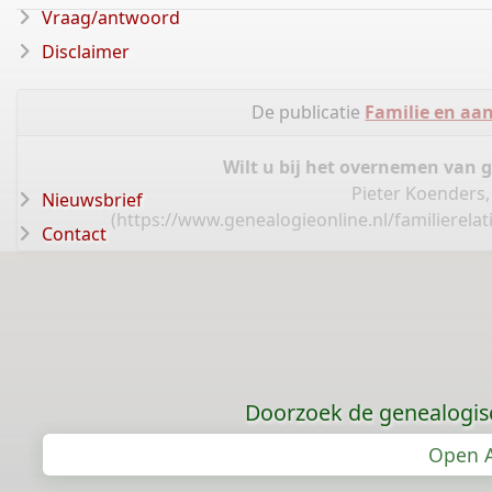
Vraag/antwoord
Disclaimer
De publicatie
Familie en aa
Wilt u bij het overnemen van 
Pieter Koenders,
Nieuwsbrief
(
https://www.genealogieonline.nl/familierela
Contact
Doorzoek de genealogis
Open A