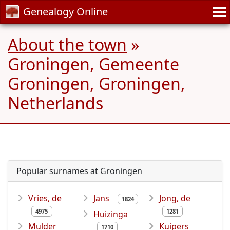
Genealogy Online
About the town
»
Groningen, Gemeente
Groningen, Groningen,
Netherlands
Popular surnames at Groningen
Vries, de
Jans
Jong, de
1824
4975
1281
Huizinga
Mulder
Kuipers
1710