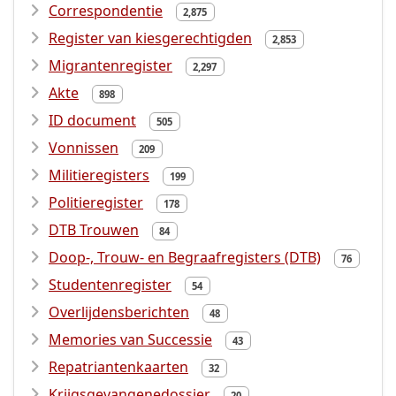
Correspondentie
2,875
Register van kiesgerechtigden
2,853
Migrantenregister
2,297
Akte
898
ID document
505
Vonnissen
209
Militieregisters
199
Politieregister
178
DTB Trouwen
84
Doop-, Trouw- en Begraafregisters (DTB)
76
Studentenregister
54
Overlijdensberichten
48
Memories van Successie
43
Repatriantenkaarten
32
Krijgsgevangenedossier
20