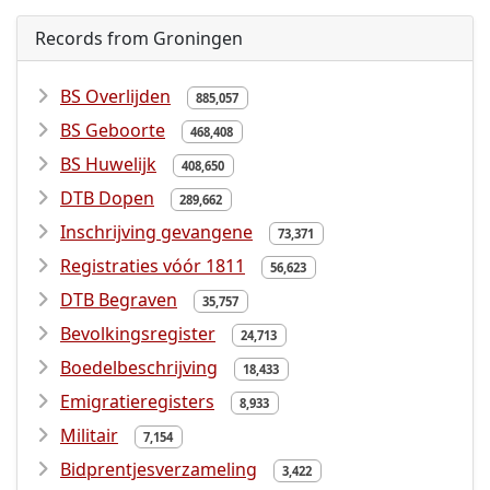
Records from Groningen
BS Overlijden
885,057
BS Geboorte
468,408
BS Huwelijk
408,650
DTB Dopen
289,662
Inschrijving gevangene
73,371
Registraties vóór 1811
56,623
DTB Begraven
35,757
Bevolkingsregister
24,713
Boedelbeschrijving
18,433
Emigratieregisters
8,933
Militair
7,154
Bidprentjesverzameling
3,422