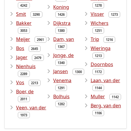
4242
1278
Koning
Smit
Visser
3290
1426
1273
Bakker
Dijkstra
Wichers
3053
1380
1251
Meijer
Dam, van
Trip
2961
1216
1367
Bos
Wieringa
2645
Jonge, de
1213
Jager
2479
1340
Doornbos
Nienhuis
Jansen
1300
1172
2289
Venema
Laan, van der
Vos
2213
1291
1144
Boer, de
Bolhuis
Muller
1142
2011
1282
Berg, van den
Veen, van der
1106
1973