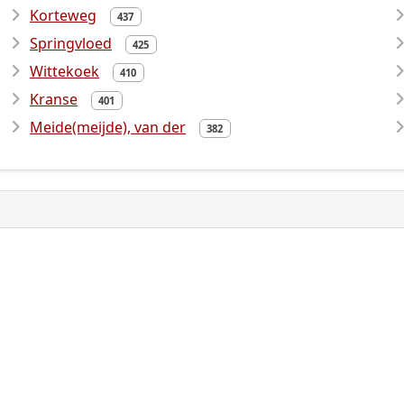
Korteweg
437
Springvloed
425
Wittekoek
410
Kranse
401
Meide(meijde), van der
382