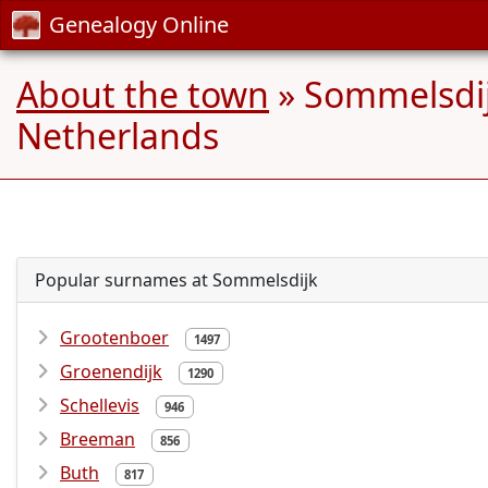
Genealogy Online
About the town
» Sommelsdij
Netherlands
Popular surnames at Sommelsdijk
Grootenboer
1497
Groenendijk
1290
Schellevis
946
Breeman
856
Buth
817