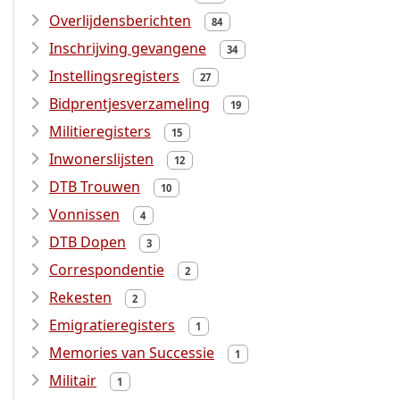
Overlijdensberichten
84
Inschrijving gevangene
34
Instellingsregisters
27
Bidprentjesverzameling
19
Militieregisters
15
Inwonerslijsten
12
DTB Trouwen
10
Vonnissen
4
DTB Dopen
3
Correspondentie
2
Rekesten
2
Emigratieregisters
1
Memories van Successie
1
Militair
1