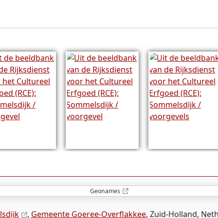
Geonames
sdijk
,
Gemeente Goeree-Overflakkee
, Zuid-Holland, Net