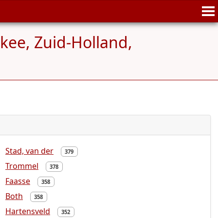
ee, Zuid-Holland,
Stad, van der
379
Trommel
378
Faasse
358
Both
358
Hartensveld
352