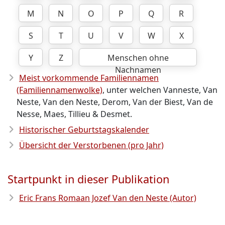
M
N
O
P
Q
R
S
T
U
V
W
X
Y
Z
Menschen ohne
Nachnamen
Meist vorkommende Familiennamen
(Familiennamenwolke)
, unter welchen Vanneste, Van
Neste, Van den Neste, Derom, Van der Biest, Van de
Nesse, Maes, Tillieu & Desmet.
Historischer Geburtstagskalender
Übersicht der Verstorbenen (pro Jahr)
Startpunkt in dieser Publikation
Eric Frans Romaan Jozef Van den Neste (Autor)