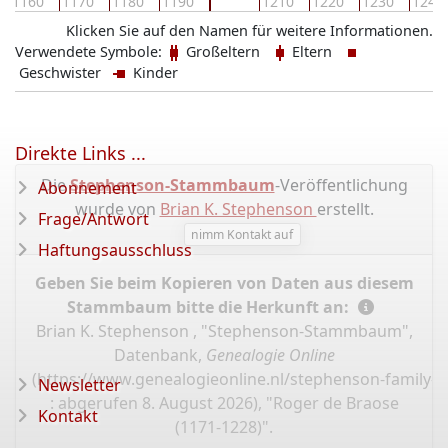
1160
1170
1180
1190
1210
1220
1230
1240
Klicken Sie auf den Namen für weitere Informationen.
Verwendete Symbole:
Großeltern
Eltern
Geschwister
Kinder
Direkte Links ...
Die
Stephenson-Stammbaum
-Veröffentlichung
Abonnement
wurde von
Brian K. Stephenson
erstellt.
Frage/Antwort
nimm Kontakt auf
Haftungsausschluss
Geben Sie beim Kopieren von Daten aus diesem
Stammbaum bitte die Herkunft an:
Brian K. Stephenson , "Stephenson-Stammbaum",
Datenbank,
Genealogie Online
(
https://www.genealogieonline.nl/stephenson-family-t
Newsletter
: abgerufen 8. August 2026), "Roger de Braose
Kontakt
(1171-1228)".