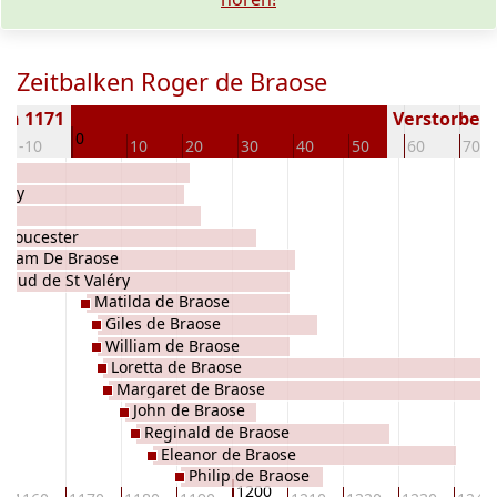
Zeitbalken Roger de Braose
en 1171
Verstorben (
0
-10
10
20
30
40
50
60
70
léry
 Gloucester
lliam De Braose
Maud de St Valéry
Matilda de Braose
Giles de Braose
William de Braose
Loretta de Braose
Margaret de Braose
John de Braose
Reginald de Braose
Eleanor de Braose
Philip de Braose
1200