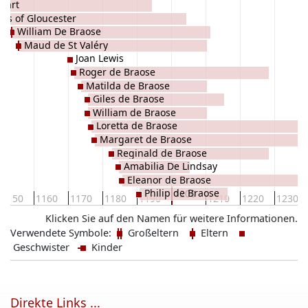
mart
les of Gloucester
William De Braose
Maud de St Valéry
Joan Lewis
Roger de Braose
Matilda de Braose
Giles de Braose
William de Braose
Loretta de Braose
Margaret de Braose
Reginald de Braose
Amabilia De Lindsay
Eleanor de Braose
Philip de Braose
1200
1150
1160
1170
1180
1190
1210
1220
1230
Klicken Sie auf den Namen für weitere Informationen.
Verwendete Symbole:
Großeltern
Eltern
Geschwister
Kinder
Direkte Links ...