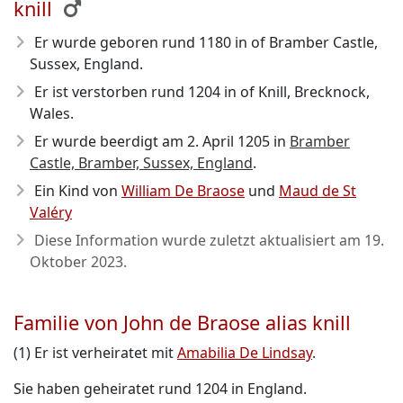
knill
Er wurde geboren rund 1180
in of Bramber Castle,
Sussex, England.
Er ist verstorben rund 1204
in of Knill, Brecknock,
Wales.
Er wurde beerdigt am 2. April 1205 in
Bramber
Castle, Bramber, Sussex, England
.
Ein Kind von
William De Braose
und
Maud de St
Valéry
Diese Information wurde zuletzt aktualisiert am
19.
Oktober 2023
.
Familie von John de Braose alias knill
(1) Er ist verheiratet mit
Amabilia De Lindsay
.
Sie haben geheiratet rund 1204 in England.