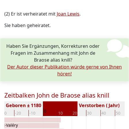
(2) Er ist verheiratet mit
Joan Lewis
.
Sie haben geheiratet.
Haben Sie Ergänzungen, Korrekturen oder
Fragen im Zusammenhang mit John de
Braose alias knill?
Der Autor dieser Publikation würde gerne von Ihnen
hören!
Zeitbalken John de Braose alias knill
Geboren ± 1180
Verstorben ( Jahr)
0
-30
-20
-10
10
20
30
40
50
int-Valéry