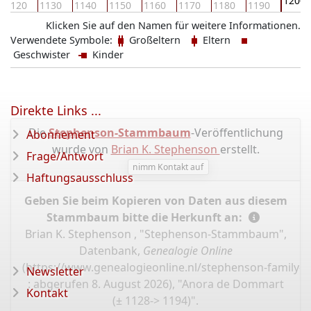
1200
1120
1130
1140
1150
1160
1170
1180
1190
Klicken Sie auf den Namen für weitere Informationen.
Verwendete Symbole:
Großeltern
Eltern
Geschwister
Kinder
Direkte Links ...
Die
Stephenson-Stammbaum
-Veröffentlichung
Abonnement
wurde von
Brian K. Stephenson
erstellt.
Frage/Antwort
nimm Kontakt auf
Haftungsausschluss
Geben Sie beim Kopieren von Daten aus diesem
Stammbaum bitte die Herkunft an:
Brian K. Stephenson , "Stephenson-Stammbaum",
Datenbank,
Genealogie Online
(
https://www.genealogieonline.nl/stephenson-family-t
Newsletter
: abgerufen 8. August 2026), "Anora de Dommart
Kontakt
(± 1128-> 1194)".