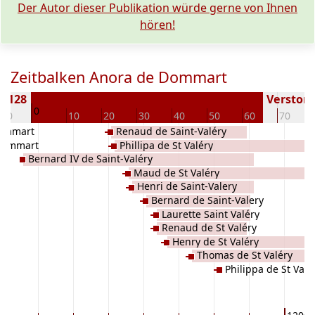
Der Autor dieser Publikation würde gerne von Ihnen
hören!
Zeitbalken Anora de Dommart
 1128
Verstorbe
0
-10
10
20
30
40
50
60
70
Dommart
Renaud de Saint-Valéry
 Dommart
Phillipa de St Valéry
Bernard IV de Saint-Valéry
Maud de St Valéry
Henri de Saint-Valery
Bernard de Saint-Valery
Laurette Saint Valéry
Renaud de St Valéry
Henry de St Valéry
Thomas de St Valéry
Philippa de St Vale