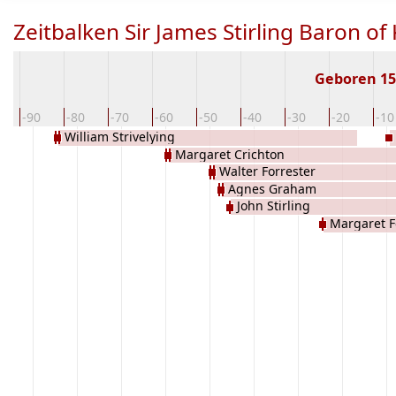
Zeitbalken Sir James Stirling Baron of 
Geboren 1
0
-90
-80
-70
-60
-50
-40
-30
-20
-10
William Strivelying
Margaret Crichton
Walter Forrester
Agnes Graham
John Stirling
Margaret F