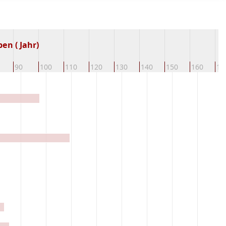
en ( Jahr)
90
100
110
120
130
140
150
160
17