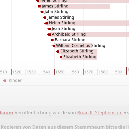
Helen Stirling
James Stirling
John Stirling
James Stirling
Helen Stirling
Jean Stirling
Archibald Stirling
Barbara Stirling
William Cornelius Stirling
Elizabeth Stirling
Elizabeth Stirling
510
1520
1530
1540
1550
1560
1570
1580
1590
er
Kinder
mbaum
-Veröffentlichung wurde von
Brian K. Stephenson
ers
 Kopieren von Daten aus diesem Stammbaum bitte die 