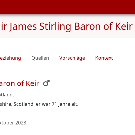
ir James Stirling Baron of Kei
eziehung
Quellen
Vorschläge
Kontext
aron of Keir
otland
.
hire, Scotland, er war 71 Jahre alt.
ktober 2023
.