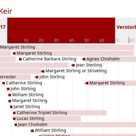
Keir
517
Verstorb
0
10
20
30
40
50
60
70
80
Margaret Stirling
Margaret Stirling
Catherine Barbara Stirling
Agnes Chisholm
Jean Sterling
Margaret Stirling or Striveling
orrester
John Stirling
Catherine Stirling
Margaret Stirling
John Stirling
William Stirling
Margaret Stirling
Janet Stirling
Catherine Triplet Stirling
Lucas Stirling
Jean Chisholm
William Stirling