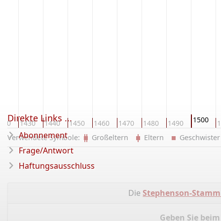
Direkte Links ...
1500
420
1430
1440
1450
1460
1470
1480
1490
1
Abonnement
Verwendete Symbole:
Großeltern
Eltern
Geschwist
Frage/Antwort
Haftungsausschluss
Die
Stephenson-Stam
Geben Sie beim