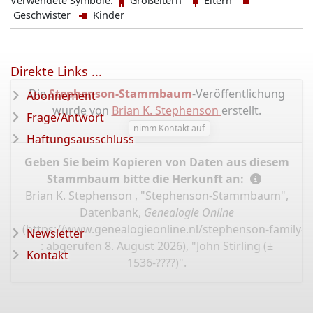
Verwendete Symbole:
Großeltern
Eltern
Geschwister
Kinder
Direkte Links ...
Die
Stephenson-Stammbaum
-Veröffentlichung
Abonnement
wurde von
Brian K. Stephenson
erstellt.
Frage/Antwort
nimm Kontakt auf
Haftungsausschluss
Geben Sie beim Kopieren von Daten aus diesem
Stammbaum bitte die Herkunft an:
Brian K. Stephenson , "Stephenson-Stammbaum",
Datenbank,
Genealogie Online
(
https://www.genealogieonline.nl/stephenson-family-t
Newsletter
: abgerufen 8. August 2026), "John Stirling (±
Kontakt
1536-????)".