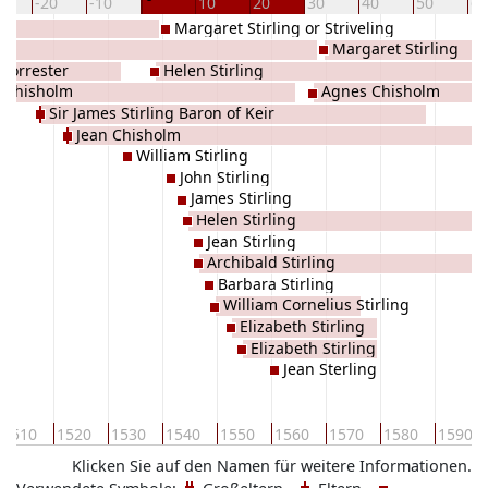
0
-20
-10
10
20
30
40
50
60
Margaret Stirling or Striveling
Margaret Stirling
Forrester
Helen Stirling
m Chisholm
Agnes Chisholm
Sir James Stirling Baron of Keir
Jean Chisholm
William Stirling
John Stirling
James Stirling
Helen Stirling
Jean Stirling
Archibald Stirling
Barbara Stirling
William Cornelius Stirling
Elizabeth Stirling
Elizabeth Stirling
Jean Sterling
1510
1520
1530
1540
1550
1560
1570
1580
1590
Klicken Sie auf den Namen für weitere Informationen.