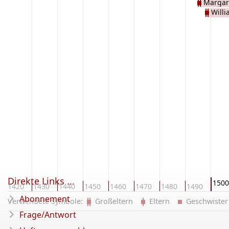
Margare
Will
Direkte Links ...
1500
1420
1430
1440
1450
1460
1470
1480
1490
Abonnement
Verwendete Symbole:
Großeltern
Eltern
Geschwist
Frage/Antwort