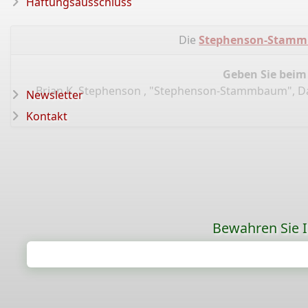
Haftungsausschluss
Die
Stephenson-Stam
Geben Sie beim
Brian K. Stephenson , "Stephenson-Stammbaum", 
Newsletter
Kontakt
Bewahren Sie Ih