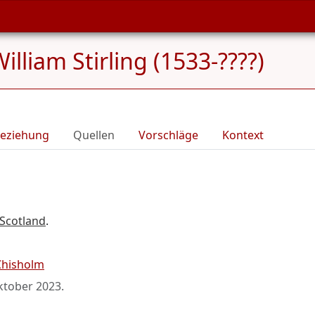
illiam Stirling (1533-????)
eziehung
Quellen
Vorschläge
Kontext
 Scotland
.
Chisholm
ktober 2023
.