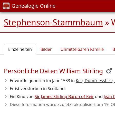
Genealogie Online
Stephenson-Stammbaum
»
W
Einzelheiten
Bilder
Unmittelbaren Familie
B
Persönliche Daten William Stirling
Er wurde geboren im Jahr 1533
in
Keir, Dumfriesshire,
Er ist verstorben in Scotland.
Ein Kind von
Sir James Stirling Baron of Keir
und
Jean 
Diese Information wurde zuletzt aktualisiert am
19. O