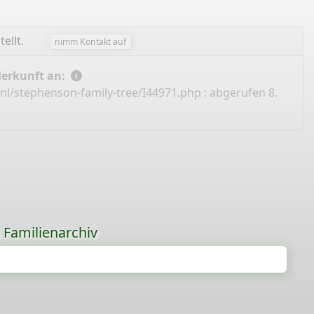
tellt.
nimm Kontakt auf
Herkunft an:
nl/stephenson-family-tree/I44971.php
: abgerufen 8.
s Familienarchiv