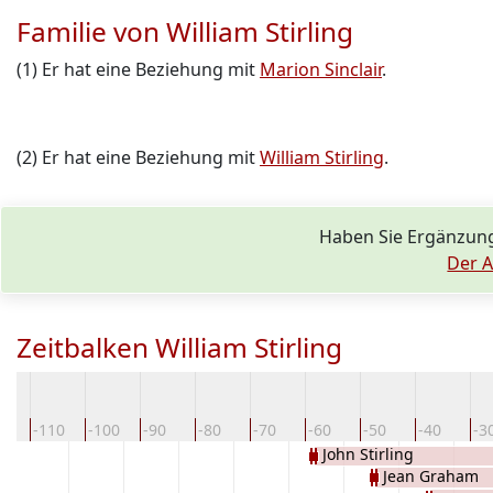
Familie von William Stirling
(1) Er hat eine Beziehung mit
Marion Sinclair
.
(2) Er hat eine Beziehung mit
William Stirling
.
Haben Sie Ergänzung
Der A
Zeitbalken William Stirling
20
-110
-100
-90
-80
-70
-60
-50
-40
-3
John Stirling
Jean Graham