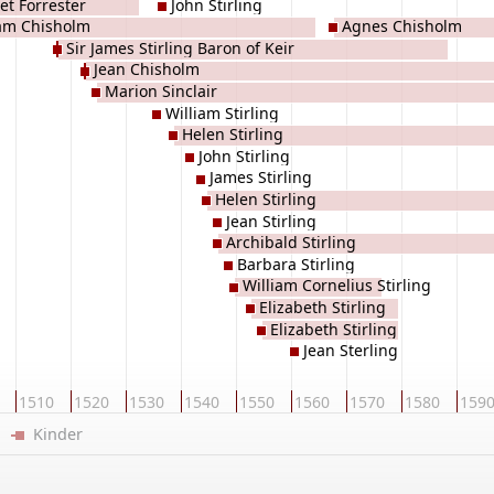
t Forrester
John Stirling
iam Chisholm
Agnes Chisholm
Sir James Stirling Baron of Keir
Jean Chisholm
Marion Sinclair
William Stirling
Helen Stirling
John Stirling
James Stirling
Helen Stirling
Jean Stirling
Archibald Stirling
Barbara Stirling
William Cornelius Stirling
Elizabeth Stirling
Elizabeth Stirling
Jean Sterling
1510
1520
1530
1540
1550
1560
1570
1580
159
er
Kinder