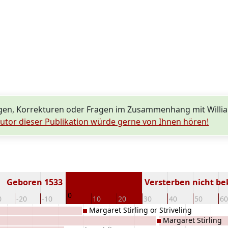
en, Korrekturen oder Fragen im Zusammenhang mit William
utor dieser Publikation würde gerne von Ihnen hören!
Geboren 1533
Versterben nicht b
0
0
-20
-10
10
20
30
40
50
60
Margaret Stirling or Striveling
Margaret Stirling