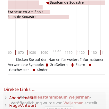
heval
Baudoin de Souastre
arton
anne d'Acheux-en-Amiènois
Gilles de Souastre
1100
1060
1070
1080
1090
1110
1120
1130
1140
Klicken Sie auf den Namen für weitere Informationen.
Verwendete Symbole:
Großeltern
Eltern
Geschwister
Kinder
Direkte Links ...
Die
Familienstammbaum Weijerman
-
Abonnement
Veröffentlichung wurde von
Weijerman
erstellt.
Frage/Antwort