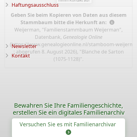
nimm Kontakt auf
Haftungsausschluss
Geben Sie beim Kopieren von Daten aus diesem
Stammbaum bitte die Herkunft an:
Weijerman, "Familienstammbaum Weijerman",
Datenbank,
Genealogie Online
(
https://www.genealogieonline.nl/stamboom-weijerma
Newsletter
: abgerufen 8. August 2026), "Blanche de Sarton
Kontakt
(1075-1128)".
Bewahren Sie Ihre Familiengeschichte,
erstellen Sie ein digitales Familienarchiv
Versuchen Sie es mit Familienarchivar