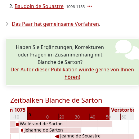
Baudoin de Souastre
1096-1153
Das Paar hat gemeinsame Vorfahren
.
Haben Sie Ergänzungen, Korrekturen
oder Fragen im Zusammenhang mit
Blanche de Sarton?
Der Autor dieser Publikation würde gerne von Ihnen
hören!
Zeitbalken Blanche de Sarton
boren 1075
Verstorben 
0
20
-10
10
20
30
40
50
60
Wallérand de Sarton
ènois
Jehanne de Sarton
Jeanne de Souastre