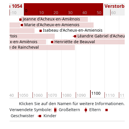
oren 1054
Verstorben 
0
0
-10
10
20
30
40
50
60
7
Jeanne d'Acheux-en-Amiènois
Marie d'Acheux-en-Amienois
l
Isabeau d'Acheux-en-Amienois
en Artois
Léandre Gabriel d'Acheux
Acheux-en-Amiènois
Henriëtte de Beauval
Louise de Raincheval
1100
1040
1050
1060
1070
1080
1090
1110
1120
Klicken Sie auf den Namen für weitere Informationen.
Verwendete Symbole:
Großeltern
Eltern
Geschwister
Kinder