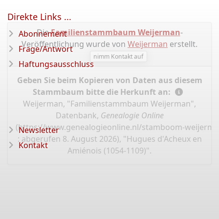
Direkte Links ...
Die
Familienstammbaum Weijerman
-
Abonnement
Veröffentlichung wurde von
Weijerman
erstellt.
Frage/Antwort
nimm Kontakt auf
Haftungsausschluss
Geben Sie beim Kopieren von Daten aus diesem
Stammbaum bitte die Herkunft an:
Weijerman, "Familienstammbaum Weijerman",
Datenbank,
Genealogie Online
(
https://www.genealogieonline.nl/stamboom-weijerma
Newsletter
: abgerufen 8. August 2026), "Hugues d'Acheux en
Kontakt
Amiénois (1054-1109)".