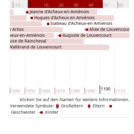
0
-20
-10
10
20
30
40
50
60
Jeanne d'Acheux-en-Amiènois
Hugues d'Acheux en Amiénois
eval
Isabeau d'Acheux-en-Amienois
as en Artois
Alixe de Louvencourt
 d'Acheux-en-Amiènois
Auguste de Louvencourt
Louise de Raincheval
Wallérand de Louvencourt
1100
030
1040
1050
1060
1070
1080
1090
1110
1
Klicken Sie auf den Namen für weitere Informationen.
Verwendete Symbole:
Großeltern
Eltern
Geschwister
Kinder