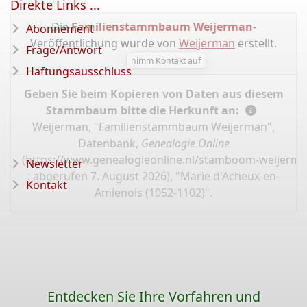
Direkte Links ...
Die
Familienstammbaum Weijerman
-
Abonnement
Veröffentlichung wurde von
Weijerman
erstellt.
Frage/Antwort
nimm Kontakt auf
Haftungsausschluss
Geben Sie beim Kopieren von Daten aus diesem
Stammbaum bitte die Herkunft an:
Weijerman, "Familienstammbaum Weijerman",
Datenbank,
Genealogie Online
(
https://www.genealogieonline.nl/stamboom-weijerma
Newsletter
: abgerufen 7. August 2026), "Marie d'Acheux-en-
Kontakt
Amienois (1052-1102)".
Entdecken Sie Ihre Vorfahren und