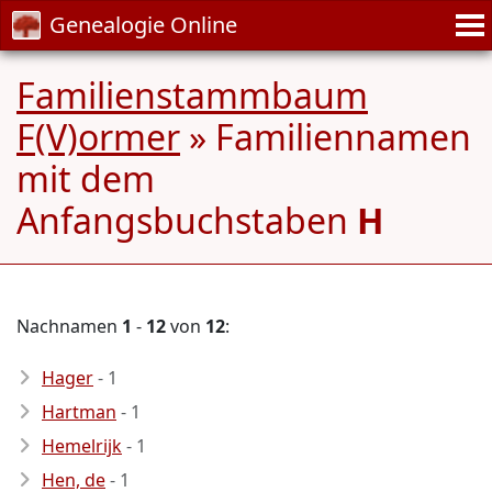
Genealogie Online
Familienstammbaum
F(V)ormer
» Familiennamen
mit dem
Anfangsbuchstaben
H
Nachnamen
1
-
12
von
12
:
Hager
- 1
Hartman
- 1
Hemelrijk
- 1
Hen, de
- 1