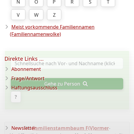
N
O
P
R
S
T
V
W
Z
Meist vorkommende Familiennamen
(Familiennamenwolke)
Direkte Links ...
Abonnement
Frage/Antwort
Gehe zu Person
Haftungsausschluss
?
Newsletter
Die
Familienstammbaum F(V)ormer
-