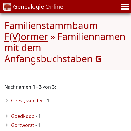
Genealogie Online
Familienstammbaum
F(V)ormer
» Familiennamen
mit dem
Anfangsbuchstaben
G
Nachnamen
1
-
3
von
3
:
Geest, van der
- 1
Goedkoop
- 1
Gortworst
- 1