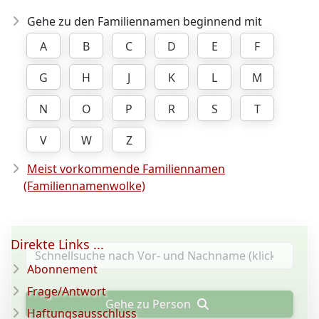
Gehe zu den Familiennamen beginnend mit
A
B
C
D
E
F
G
H
J
K
L
M
N
O
P
R
S
T
V
W
Z
Meist vorkommende Familiennamen
(Familiennamenwolke)
Direkte Links ...
Abonnement
Frage/Antwort
Gehe zu Person
Haftungsausschluss