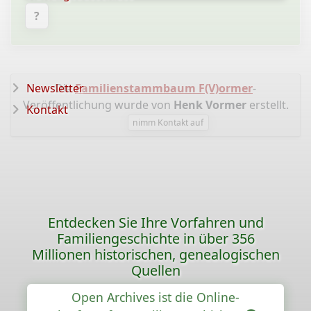
?
Newsletter
Die
Familienstammbaum F(V)ormer
-
Veröffentlichung wurde von
Henk Vormer
erstellt.
Kontakt
nimm Kontakt auf
Entdecken Sie Ihre Vorfahren und
Familiengeschichte in über 356
Millionen historischen, genealogischen
Quellen
Open Archives ist die Online-