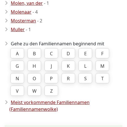
Molen, van der
- 1
Molenaar
- 4
Mosterman
- 2
Muller
- 1
Gehe zu den Familiennamen beginnend mit
A
B
C
D
E
F
G
H
J
K
L
M
N
O
P
R
S
T
V
W
Z
Meist vorkommende Familiennamen
(Familiennamenwolke)