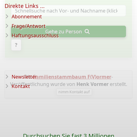
Direkte Links ...
Abonnement
Frage/Antwort
Gehe zu Person
Haftungsausschluss
?
Newsletter
Die
Familienstammbaum F(V)ormer
-
Veröffentlichung wurde von
Henk Vormer
erstellt.
Kontakt
nimm Kontakt auf
Durchsuchen Sie fast 3 Millionen