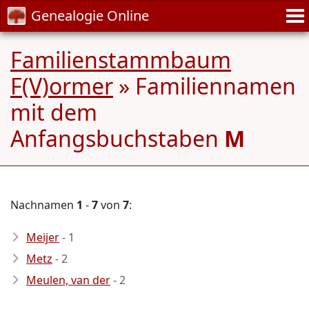
Genealogie Online
Familienstammbaum
F(V)ormer
» Familiennamen
mit dem
Anfangsbuchstaben
M
Nachnamen
1
-
7
von
7
:
Meijer
- 1
Metz
- 2
Meulen, van der
- 2