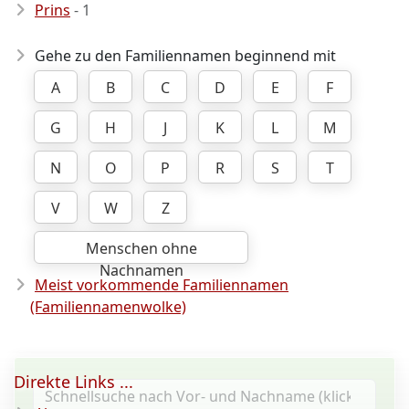
Prins
- 1
Gehe zu den Familiennamen beginnend mit
A
B
C
D
E
F
G
H
J
K
L
M
N
O
P
R
S
T
V
W
Z
Menschen ohne
Nachnamen
Meist vorkommende Familiennamen
(Familiennamenwolke)
Direkte Links ...