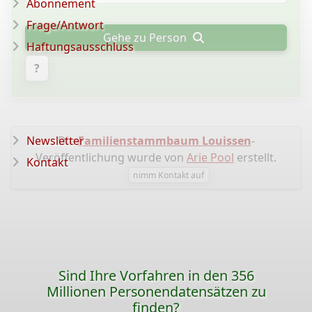
Abonnement
Frage/Antwort
Gehe zu Person
Haftungsausschluss
?
Newsletter
Die
Familienstammbaum Louissen
-
Veröffentlichung wurde von
Arie Pool
erstellt.
Kontakt
nimm Kontakt auf
Sind Ihre Vorfahren in den 356
Millionen Personendatensätzen zu
finden?