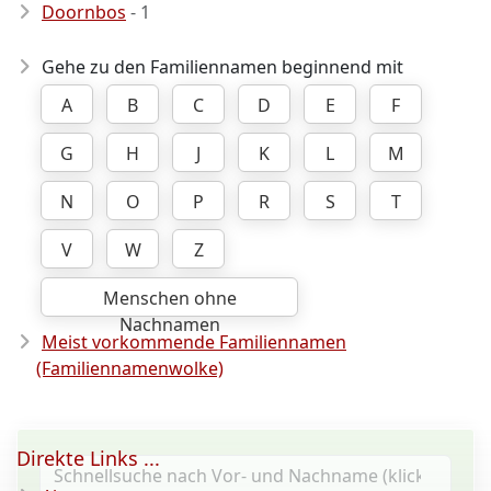
Doornbos
- 1
Gehe zu den Familiennamen beginnend mit
A
B
C
D
E
F
G
H
J
K
L
M
N
O
P
R
S
T
V
W
Z
Menschen ohne
Nachnamen
Meist vorkommende Familiennamen
(Familiennamenwolke)
Direkte Links ...