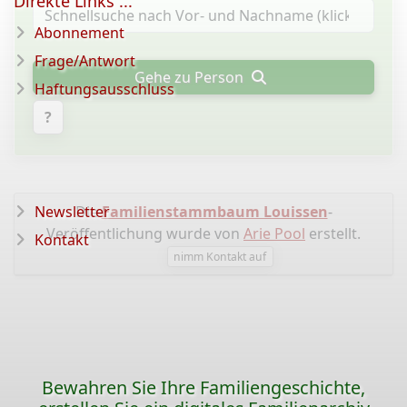
Direkte Links ...
Abonnement
Frage/Antwort
Gehe zu Person
Haftungsausschluss
?
Newsletter
Die
Familienstammbaum Louissen
-
Veröffentlichung wurde von
Arie Pool
erstellt.
Kontakt
nimm Kontakt auf
Bewahren Sie Ihre Familiengeschichte,