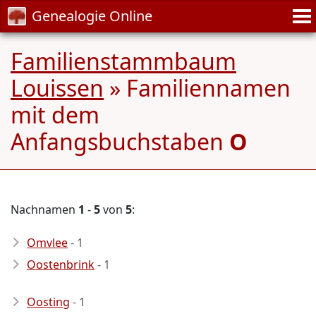
Genealogie Online
Familienstammbaum
Louissen
» Familiennamen
mit dem
Anfangsbuchstaben
O
Nachnamen
1
-
5
von
5
:
Omvlee
- 1
Oostenbrink
- 1
Oosting
- 1