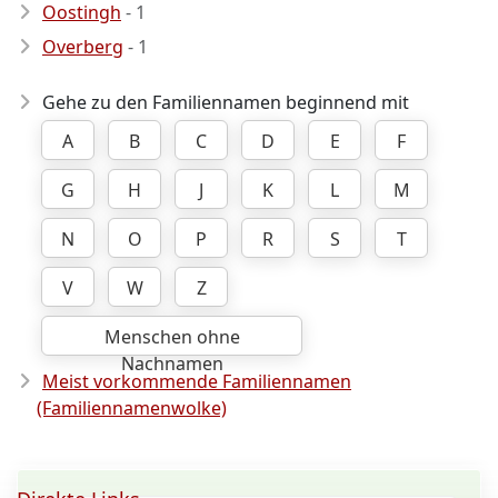
Oostingh
- 1
Overberg
- 1
Gehe zu den Familiennamen beginnend mit
A
B
C
D
E
F
G
H
J
K
L
M
N
O
P
R
S
T
V
W
Z
Menschen ohne
Nachnamen
Meist vorkommende Familiennamen
(Familiennamenwolke)