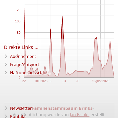
120
100
80
60
Direkte Links ...
40
Abonnement
Frage/Antwort
20
Haftungsausschluss
0
22
Juli 2026
6
13
20
August 2026
Newsletter
Die
Familienstammbaum Brinks
-
Veröffentlichung wurde von
Jan Brinks
erstellt.
Kontakt