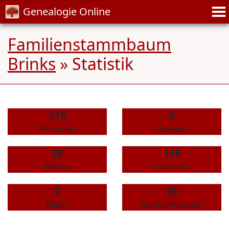
Genealogie Online
Familienstammbaum
Brinks
» Statistik
219
0
Personen
Quellen
29
115
Plätze
Familien
0
36
Bilder
Aufzeichnungen