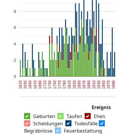
8
6
4
2
0
1910
1670
1770
1870
1970
1630
1730
1830
1930
1690
1790
1890
1990
1650
1750
1850
1950
1610
1710
1810
Ereignis
Geburten
Taufen
Ehen
Scheidungen
Todesfälle
Begräbnisse
Feuerbestattung