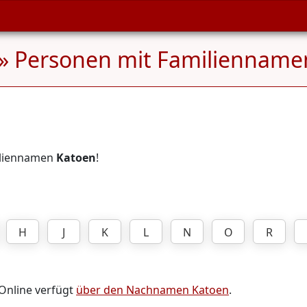
» Personen mit Familiennam
miliennamen
Katoen
!
H
J
K
L
N
O
R
 Online verfügt
über den Nachnamen Katoen
.