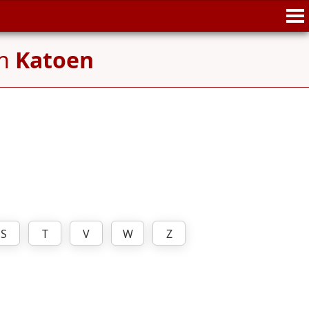
en
Katoen
S
T
V
W
Z