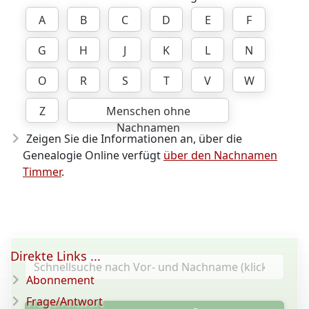
A
B
C
D
E
F
G
H
J
K
L
N
O
R
S
T
V
W
Z
Menschen ohne
Nachnamen
Zeigen Sie die Informationen an, über die
Genealogie Online verfügt
über den Nachnamen
Timmer
.
Direkte Links ...
Abonnement
Frage/Antwort