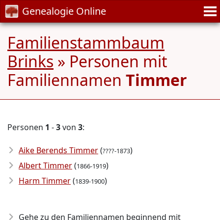
Genealogie Online
Familienstammbaum
Brinks
» Personen mit
Familiennamen
Timmer
Personen
1
-
3
von
3
:
Aike Berends Timmer
(
)
????-1873
Albert Timmer
(
)
1866-1919
Harm Timmer
(
)
1839-1900
Gehe zu den Familiennamen beginnend mit