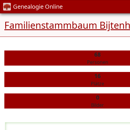
Genealogie Online
Familienstammbaum Bijten
68
Personen
16
Plätze
0
Bilder