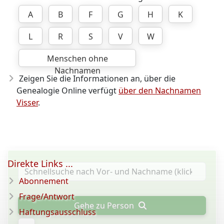
A
B
F
G
H
K
L
R
S
V
W
Menschen ohne
Nachnamen
Zeigen Sie die Informationen an, über die
Genealogie Online verfügt
über den Nachnamen
Visser
.
Direkte Links ...
Abonnement
Frage/Antwort
Gehe zu Person
Haftungsausschluss