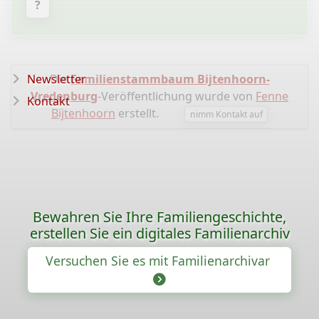
?
Newsletter
Die
Familienstammbaum Bijtenhoorn-
Vredenburg
-Veröffentlichung wurde von
Fenne
Kontakt
Bijtenhoorn
erstellt.
nimm Kontakt auf
Bewahren Sie Ihre Familiengeschichte,
erstellen Sie ein digitales Familienarchiv
Versuchen Sie es mit Familienarchivar