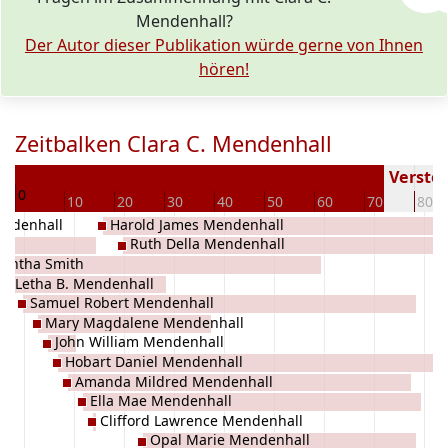
Mendenhall?
Der Autor dieser Publikation würde gerne von Ihnen
hören!
Zeitbalken Clara C. Mendenhall
88
Verstor
0
10
20
30
40
50
60
70
80
endenhall
Harold James Mendenhall
Ruth Della Mendenhall
antha Smith
Letha B. Mendenhall
Samuel Robert Mendenhall
Mary Magdalene Mendenhall
John William Mendenhall
Hobart Daniel Mendenhall
Amanda Mildred Mendenhall
Ella Mae Mendenhall
Clifford Lawrence Mendenhall
Opal Marie Mendenhall