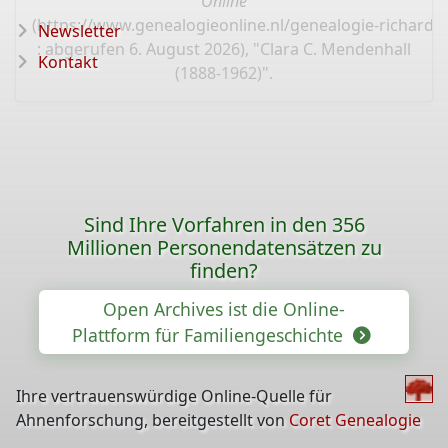
Online
(
https://www.genealogieonline.nl/genealogie-richard
Newsletter
: abgerufen 6. August 2026), "Clara C. Mendenhall
Kontakt
(1888-1962)".
Sind Ihre Vorfahren in den 356
Millionen Personendatensätzen zu
finden?
Open Archives ist die Online-
Plattform für Familiengeschichte
Ihre vertrauenswürdige Online-Quelle für
Ahnenforschung, bereitgestellt von
Coret Genealogie