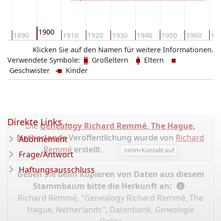
1900
80
1890
1910
1920
1930
1940
1950
1960
19
Klicken Sie auf den Namen für weitere Informationen.
Verwendete Symbole:
Großeltern
Eltern
Geschwister
Kinder
Direkte Links ...
Die
Genealogy Richard Remmé, The Hague,
Netherlands
-Veröffentlichung wurde von
Richard
Abonnement
Remmé
erstellt.
nimm Kontakt auf
Frage/Antwort
Haftungsausschluss
Geben Sie beim Kopieren von Daten aus diesem
Stammbaum bitte die Herkunft an:
Richard Remmé, "Genealogy Richard Remmé, The
Hague, Netherlands", Datenbank,
Genealogie