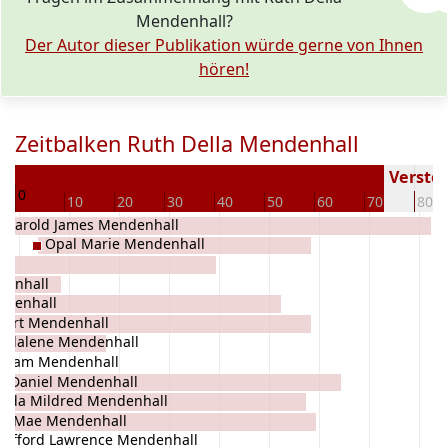
Mendenhall?
Der Autor dieser Publikation würde gerne von Ihnen
hören!
Zeitbalken Ruth Della Mendenhall
09
Verstor
0
10
20
30
40
50
60
70
80
Harold James Mendenhall
Opal Marie Mendenhall
denhall
ndenhall
bert Mendenhall
gdalene Mendenhall
illiam Mendenhall
t Daniel Mendenhall
nda Mildred Mendenhall
la Mae Mendenhall
Clifford Lawrence Mendenhall