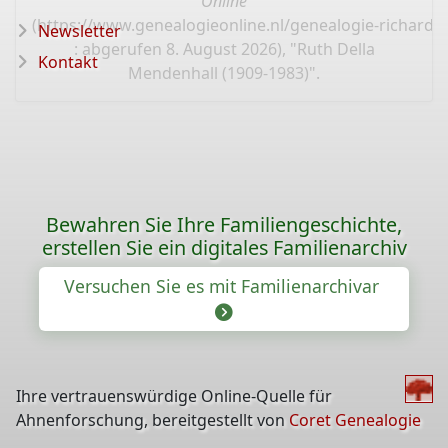
Online
(
https://www.genealogieonline.nl/genealogie-richard
Newsletter
: abgerufen 8. August 2026), "Ruth Della
Kontakt
Mendenhall (1909-1983)".
Bewahren Sie Ihre Familiengeschichte,
erstellen Sie ein digitales Familienarchiv
Versuchen Sie es mit Familienarchivar
Ihre vertrauenswürdige Online-Quelle für
Ahnenforschung, bereitgestellt von
Coret Genealogie