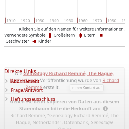
0
1910
1920
1930
1940
1950
1960
1970
1980
199
Klicken Sie auf den Namen für weitere Informationen.
Verwendete Symbole:
Großeltern
Eltern
Geschwister
Kinder
Direkte Links ...
Die
Genealogy Richard Remmé, The Hague,
Netherlands
-Veröffentlichung wurde von
Richard
Abonnement
Remmé
erstellt.
nimm Kontakt auf
Frage/Antwort
Haftungsausschluss
Geben Sie beim Kopieren von Daten aus diesem
Stammbaum bitte die Herkunft an:
Richard Remmé, "Genealogy Richard Remmé, The
Hague, Netherlands", Datenbank,
Genealogie