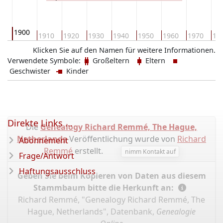
1900
90
1910
1920
1930
1940
1950
1960
1970
19
Klicken Sie auf den Namen für weitere Informationen.
Verwendete Symbole:
Großeltern
Eltern
Geschwister
Kinder
Direkte Links ...
Die
Genealogy Richard Remmé, The Hague,
Netherlands
-Veröffentlichung wurde von
Richard
Abonnement
Remmé
erstellt.
nimm Kontakt auf
Frage/Antwort
Haftungsausschluss
Geben Sie beim Kopieren von Daten aus diesem
Stammbaum bitte die Herkunft an:
Richard Remmé, "Genealogy Richard Remmé, The
Hague, Netherlands", Datenbank,
Genealogie