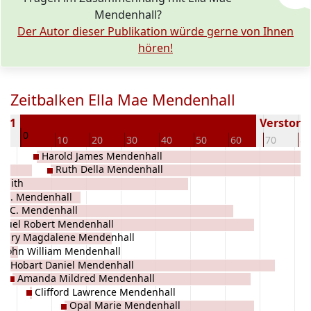
Mendenhall?
Der Autor dieser Publikation würde gerne von Ihnen
hören!
Zeitbalken Ella Mae Mendenhall
901
Verstorbe
0
0
10
20
30
40
50
60
70
80
ll
Harold James Mendenhall
Ruth Della Mendenhall
Smith
a B. Mendenhall
ra C. Mendenhall
muel Robert Mendenhall
Mary Magdalene Mendenhall
John William Mendenhall
Hobart Daniel Mendenhall
Amanda Mildred Mendenhall
Clifford Lawrence Mendenhall
Opal Marie Mendenhall