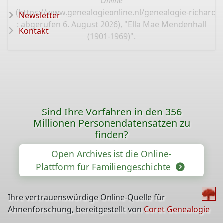
Online
(
https://www.genealogieonline.nl/genealogie-richard
Newsletter
: abgerufen 6. August 2026), "Ella Mae Mendenhall
Kontakt
(1901-1969)".
Sind Ihre Vorfahren in den 356
Millionen Personendatensätzen zu
finden?
Open Archives ist die Online-
Plattform für Familiengeschichte
Ihre vertrauenswürdige Online-Quelle für
Ahnenforschung, bereitgestellt von
Coret Genealogie