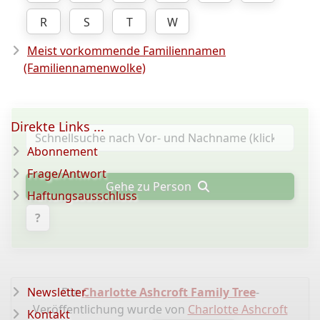
R
S
T
W
Meist vorkommende Familiennamen
(Familiennamenwolke)
Direkte Links ...
Abonnement
Frage/Antwort
Gehe zu Person
Haftungsausschluss
?
Newsletter
Die
Charlotte Ashcroft Family Tree
-
Veröffentlichung wurde von
Charlotte Ashcroft
Kontakt