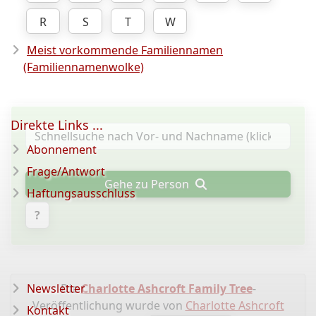
R
S
T
W
Meist vorkommende Familiennamen
(Familiennamenwolke)
Direkte Links ...
Abonnement
Frage/Antwort
Gehe zu Person
Haftungsausschluss
?
Newsletter
Die
Charlotte Ashcroft Family Tree
-
Veröffentlichung wurde von
Charlotte Ashcroft
Kontakt