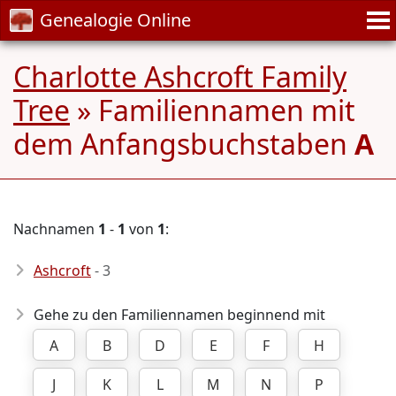
Genealogie Online
Charlotte Ashcroft Family
Tree
» Familiennamen mit
dem Anfangsbuchstaben
A
Nachnamen
1
-
1
von
1
:
Ashcroft
- 3
Gehe zu den Familiennamen beginnend mit
A
B
D
E
F
H
J
K
L
M
N
P