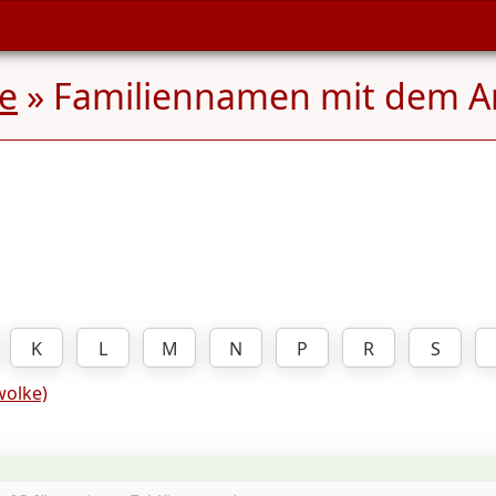
ee
» Familiennamen mit dem 
K
L
M
N
P
R
S
olke)