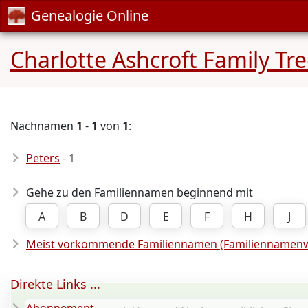
Genealogie Online
Charlotte Ashcroft Family Tr
Nachnamen
1
-
1
von
1
:
Peters
- 1
Gehe zu den Familiennamen beginnend mit
A
B
D
E
F
H
J
Meist vorkommende Familiennamen (Familiennamenw
Direkte Links ...