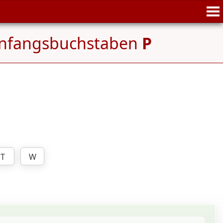
Anfangsbuchstaben
P
T
W